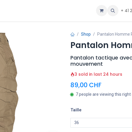
e uns
Aide
+ 41 
Shop
Pantalon Homme Pr
Pantalon Homm
Pantalon tactique avec
mouvement
3 sold in last 24 hours
89,00
CHF
7 people are viewing this righ
Taille