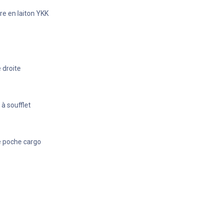
e en laiton YKK
 droite
à soufflet
e poche cargo