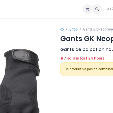
ous
Aide
+ 41 
Shop
Gants GK Neopren
Gants GK Neop
Gants de palpation haut
7 sold in last 24 hours
Ce produit n'a pas de combinai