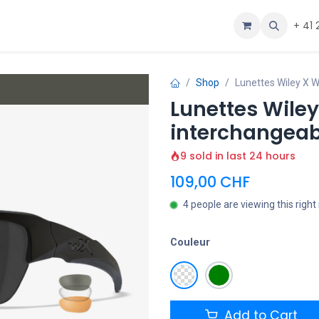
ous
Aide
+ 41 
Shop
Lunettes Wiley X W
Lunettes Wiley
interchangeab
9 sold in last 24 hours
109,00
CHF
4 people are viewing this righ
Couleur
Add to Cart