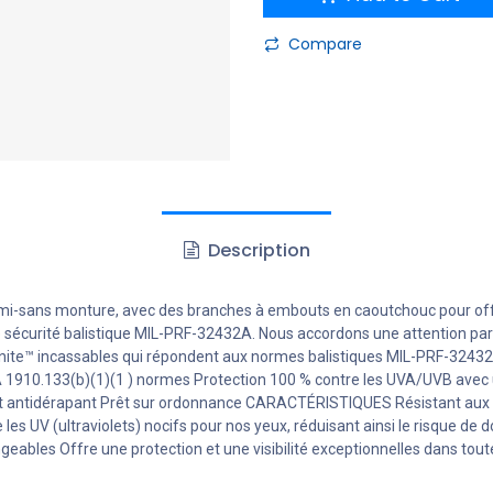
Compare
Description
i-sans monture, avec des branches à embouts en caoutchouc pour offr
sécurité balistique MIL-PRF-32432A.
Nous accordons une attention parti
enite™ incassables qui répondent aux normes balistiques MIL-PRF-32432(
A 1910.133(b)(1)(1
) normes
Protection 100 % contre les UVA/UVB avec u
t antidérapant
Prêt sur ordonnance
CARACTÉRISTIQUES
Résistant aux
 les UV (ultraviolets) nocifs pour nos yeux, réduisant ainsi le risque 
ngeables
Offre une protection et une visibilité exceptionnelles dans tout