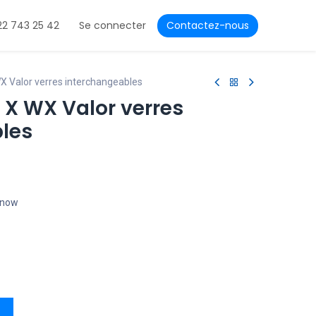
22 743 25 42
Se connecter
Contactez-nous
X Valor verres interchangeables
 X WX Valor verres
les
t now