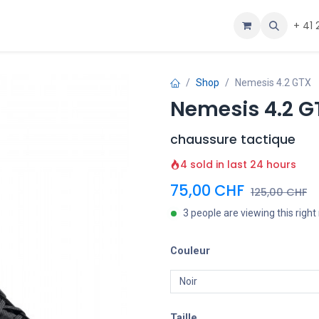
ous
Aide
+ 41 
Shop
Nemesis 4.2 GTX
Nemesis 4.2 G
chaussure tactique
4 sold in last 24 hours
75,00
CHF
125,00
CHF
3 people are viewing this righ
Couleur
Taille