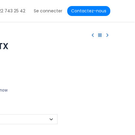
22 743 25 42
Se connecter
Contactez-nous
TX
t now