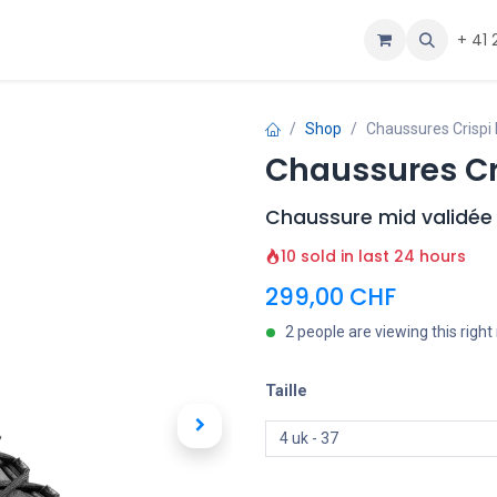
ous
Aide
+ 41 
Shop
Chaussures Crisp
Chaussures C
Chaussure mid validée 
10 sold in last 24 hours
299,00
CHF
2 people are viewing this righ
Taille