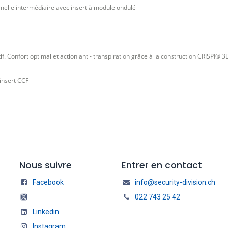
semelle intermédiaire avec insert à module ondulé
 Confort optimal et action anti- transpiration grâce à la construction CRISPI® 3
insert CCF
Nous suivre
Entrer en contact
Facebook
info@security-division.ch
022 743 25 42
Linkedin
Instagram