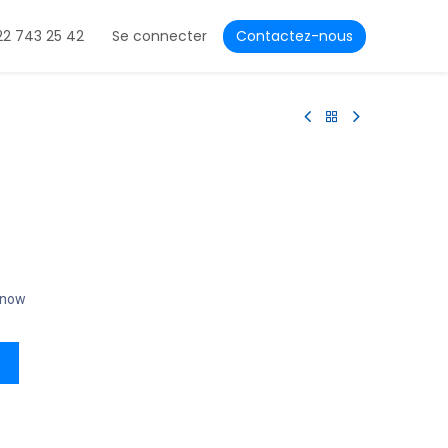
22 743 25 42
Se connecter
Contactez-nous
t now