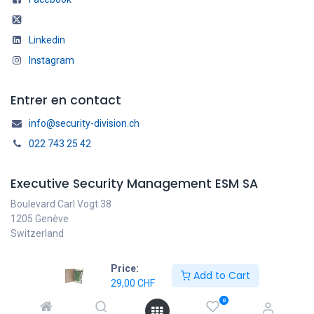
Linkedin
Instagram
Entrer en contact
info@security-division.ch
022 743 25 42
Executive Security Management ESM SA
Boulevard Carl Vogt 38
1205 Genève
Switzerland
Price:
Add to Cart
29,00
CHF
Français
Copyright © ESM SA
0
Généré par
- Le #1
Open Source eCommerce