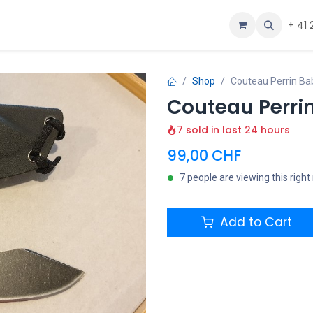
ous
Aide
+ 41 
Shop
Couteau Perrin Ba
Couteau Perri
7 sold in last 24 hours
99,00
CHF
7 people are viewing this righ
Add to Cart