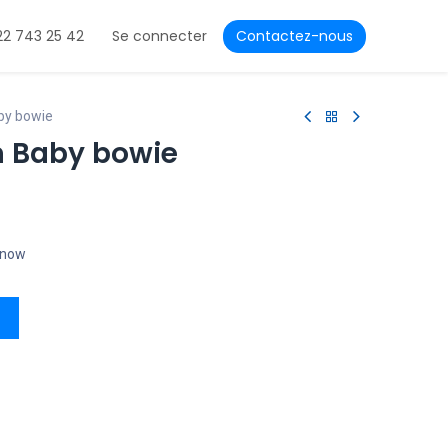
22 743 25 42
Se connecter
Contactez-nous
by bowie
n Baby bowie
t now