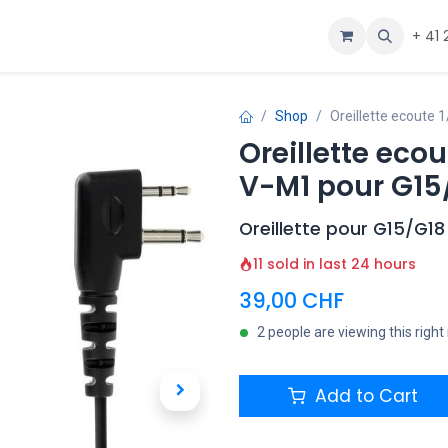
ous
Aide
+ 41 
Shop
Oreillette ecoute
Oreillette ecou
V-M1 pour G15
Oreillette pour G15/G18
11 sold in last 24 hours
39,00
CHF
2 people are viewing this righ
Add to Cart