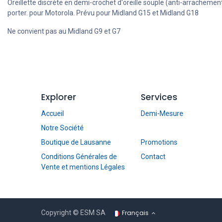
Oreillette discrète en demi-crochet d'oreille souple (anti-arrachement
porter. pour Motorola. Prévu pour Midland G15 et Midland G18
Ne convient pas au Midland G9 et G7
Explorer
Services
Accueil
Demi-Mesure
Notre Société
Boutique de Lausanne
Promotions
Conditions Générales de
Contact
Vente et mentions Légales
Français
Copyright © ESM SA