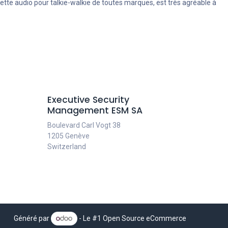
llette audio pour talkie-walkie de toutes marques, est très agréable à
Executive Security
Management ESM SA
Boulevard Carl Vogt 38
1205 Genève
Switzerland
Généré par
- Le #1
Open Source eCommerce