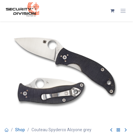
Se rendre au contenu
Shop
Couteau Spyderco Alcyone grey