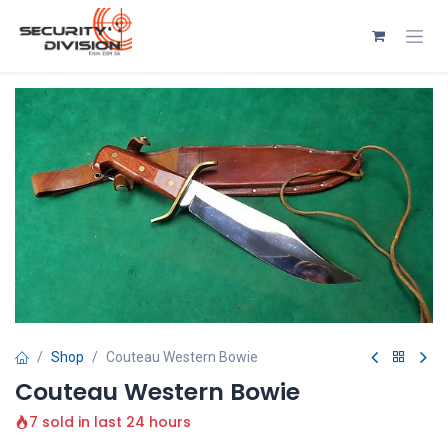
Se rendre au contenu
Shop
Couteau Western Bowie
Couteau Western Bowie
7 sold in last 24 hours