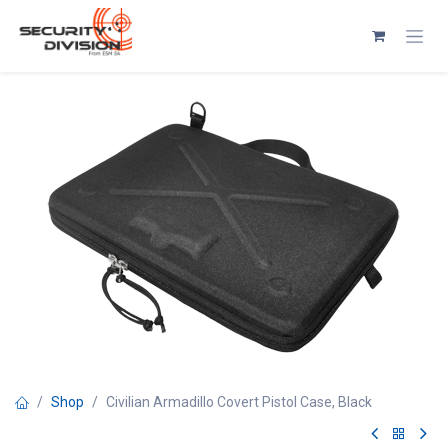
Se rendre au contenu
Shop
Civilian Armadillo Covert Pistol Case, Black