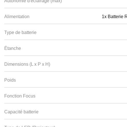
Autonomie d'éclairage (max)
Alimentation
1x Batterie
Type de batterie
Étanche
Dimensions (L x P x H)
Poids
Fonction Focus
Capacité batterie