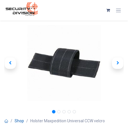
Se rendre au contenu
Shop
Holster Maxpedition Universal CCW velcro