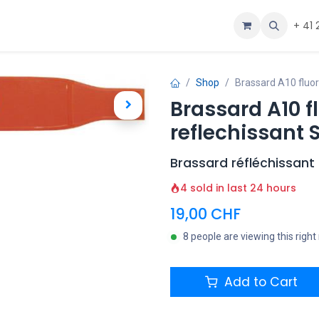
ous
Aide
+ 41 
Shop
Brassard A10 fluor
Brassard A10 f
reflechissant 
Brassard réfléchissant
4 sold in last 24 hours
19,00
CHF
8 people are viewing this righ
Add to Cart