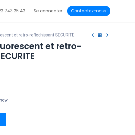
22 743 25 42
Se connecter
Contactez-nous
escent et retro-reflechissant SECURITE
luorescent et retro-
SECURITE
t now