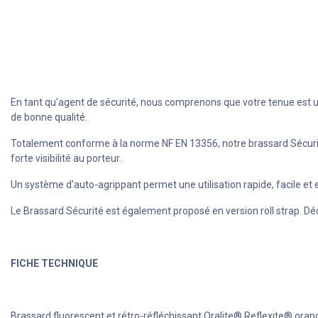
En tant qu'agent de sécurité, nous comprenons que votre tenue est un 
de bonne qualité.
Totalement conforme à la norme NF EN 13356, notre brassard Sécurité o
forte visibilité au porteur.
Un système d'auto-agrippant permet une utilisation rapide, facile et e
Le Brassard Sécurité est également proposé en version roll strap. D
FICHE TECHNIQUE
Brassard fluorescent et rétro-réfléchissant Oralite® Reflexite® ora