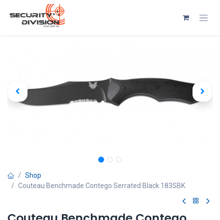
Se rendre au contenu
Shop
Couteau Benchmade Contego Serrated Black 183SBK
Couteau Benchmade Contego