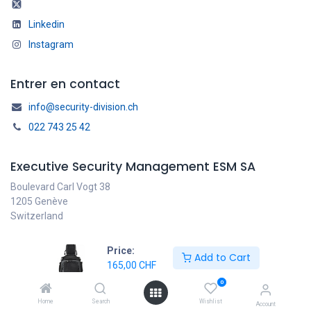
Linkedin
Instagram
Entrer en contact
info@security-division.ch
022 743 25 42
Executive Security Management ESM SA
Boulevard Carl Vogt 38
1205 Genève
Switzerland
Price:
Add to Cart
165,00
CHF
Français
Copyright © ESM SA
0
Généré par
- Le #1
Open Source eCommerce
Home
Search
Wishlist
Account