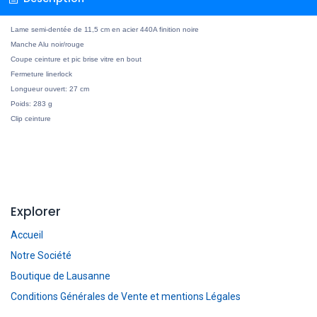
Lame semi-dentée de 11,5 cm en acier 440A finition noire
Manche Alu noir/rouge
Coupe ceinture et pic brise vitre en bout
Fermeture linerlock
Longueur ouvert: 27 cm
Poids: 283 g
Clip ceinture
Explorer
Accueil
Notre Société
Boutique de Lausanne
Conditions Générales de Vente et mentions Légales