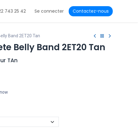
22 743 25 42
Se connecter
Contactez-nous
Belly Band 2ET20 Tan
ete Belly Band 2ET20 Tan
eur TAn
t now