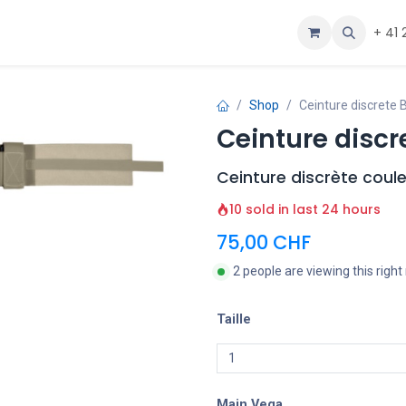
ous
Aide
+ 41 
Shop
Ceinture discrete 
Ceinture discr
Ceinture discrète coul
10 sold in last 24 hours
75,00
CHF
2 people are viewing this righ
Taille
Main Vega