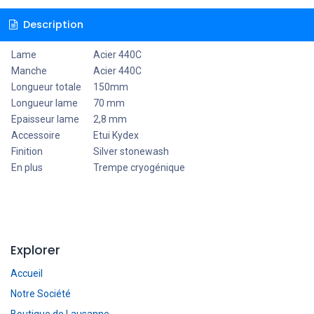
Description
Lame
Acier 440C
Manche
Acier 440C
Longueur totale
150mm
Longueur lame
70 mm
Epaisseur lame
2,8 mm
Accessoire
Etui Kydex
Finition
Silver stonewash
En plus
Trempe cryogénique
Explorer
Accueil
Notre Société
Boutique de Lausanne