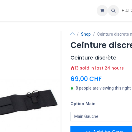
ous
Aide
+ 41 
Shop
Ceinture discrete 
Ceinture discr
Ceinture discrète
13 sold in last 24 hours
69,00
CHF
8 people are viewing this righ
Option Main