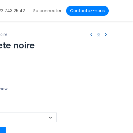
22 743 25 42
Se connecter
Contactez-nous
noire
ete noire
t now