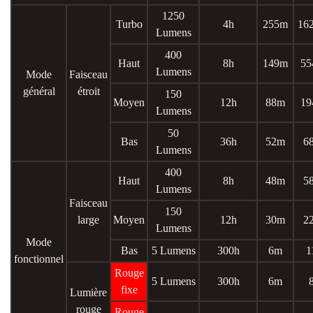
1250
Turbo
4h
255m
16
Lumens
400
Haut
8h
149m
55
Lumens
Mode
Faisceau
général
étroit
150
Moyen
12h
88m
19
Lumens
50
Bas
36h
52m
6
Lumens
400
Haut
8h
48m
5
Lumens
Faisceau
150
large
Moyen
12h
30m
2
Lumens
Mode
Bas
5 Lumens
300h
6m
1
fonctionnel
Rouge
5 Lumens
300h
6m
fixe
Lumière
rouge
Rouge