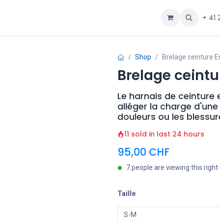
ous
Aide
+ 41 
Shop
Brelage ceinture 
Brelage ceint
Le harnais de ceintur
alléger la charge d'une 
douleurs ou les blessu
11 sold in last 24 hours
95,00
CHF
7 people are viewing this righ
Taille