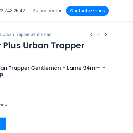
22 743 25 42
Se connecter
Contactez-nous
s Urban Trapper Gentleman
 Plus Urban Trapper
rban Trapper Gentleman - Lame 94mm -
ip
t now