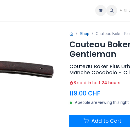
ous
Aide
+ 41 
Shop
Couteau Boker Plu
Couteau Boker
Gentleman
Couteau Böker Plus U
Manche Cocobolo - Cl
8 sold in last 24 hours
119,00
CHF
9 people are viewing this righ
Add to Cart