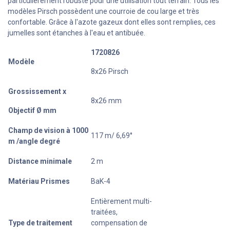
particulièrement robuste pour une utilisation tout terrain. Tous les
modèles Pirsch possèdent une courroie de cou large et très
confortable. Grâce à l'azote gazeux dont elles sont remplies, ces
jumelles sont étanches à l'eau et antibuée.
1720826
Modèle
8x26 Pirsch
Grossissement x
8x26 mm
Objectif Ø mm
Champ de vision à 1000
117 m/ 6,69°
m /angle degré
Distance minimale
2 m
Matériau Prismes
BaK-4
Entièrement multi-
traitées,
Type de traitement
compensation de