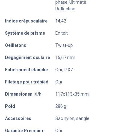
phase, Ultimate
Reflection
Indice crépusculaire
14,42
Système de prisme
En toit
Oeilletons
Twist-up
Dégagement oculaire
15,67 mm
Entièrement étanche
Oui, IPX7
Filetage pour trépied
Oui
Dimensionen l/l/h
117x113x35 mm
Poid
286 g
Accessoires
Sac nylon, sangle
Garantie Premium
Oui