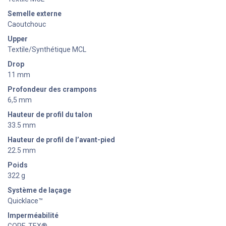
Semelle externe
Caoutchouc
Upper
Textile/Synthétique MCL
Drop
11 mm
Profondeur des crampons
6,5 mm
Hauteur de profil du talon
33.5 mm
Hauteur de profil de l’avant-pied
22.5 mm
Poids
322 g
Système de laçage
Quicklace™
Imperméabilité
GORE-TEX®