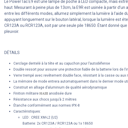
Le PowerTac E9 est une lampe de poche à LED compacte, mais extrê
haut. Mesurant à peine plus de 13cm, la E9R est usinée à partir d’un al
entre les différents modes, allumez simplement la lumière à l’aide
appuyant longuement sur le bouton latéral, lorsque la lumière est éte
CR123A ou RCR123A, soit par une seule pile 18650. Étant donné que l
pleuvoir.
DÉTAILS
Cerclage dentelé à la tête et au capuchon pour l’autodéfense
Double ressort pour assurer une protection fiable de la batterie lors de l’
Verre trempé avec revêtement double face, résistant à la casse ou aux 
La mémoire de mode entrera automatiquement dans le dernier mode uti
Construit en alliage d’aluminium de qualité aérodynamique
HAIII
Finition militaire
anodisée dure
Résistance aux chocs jusqu’à 2 mètres
Étanche conformément aux normes IPX-8
Caractéristiques:
LED : CREE XM-L2 (U2)
Batterie: 2x CR123A / RCR123A ou 1x 18650