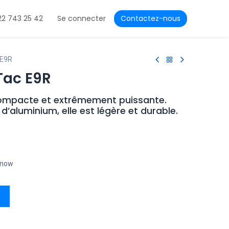
22 743 25 42
Se connecter
Contactez-nous
 E9R
Tac E9R
ompacte et extrêmement puissante.
’aluminium, elle est légère et durable.
t now