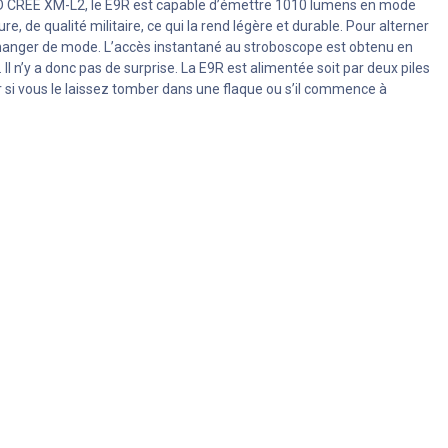
D CREE XM-L2, le E9R est capable d’émettre 1010 lumens en mode
, de qualité militaire, ce qui la rend légère et durable. Pour alterner
changer de mode. L’accès instantané au stroboscope est obtenu en
l n’y a donc pas de surprise. La E9R est alimentée soit par deux piles
 si vous le laissez tomber dans une flaque ou s’il commence à