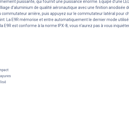
mement puissante, qui fournit une puissance énorme. Equipé d’une LE
liage d’aluminium de qualité aéronautique avec une finition anodisée dure
 du commutateur arrière, puis appuyez sur le commutateur latéral pour 
int. La E9R mémorise et entre automatiquement le dernier mode utilisé. I
a E9R est conforme à la norme IPX-8, vous n’aurez pas à vous inquiéter
impact
rayures
lisé