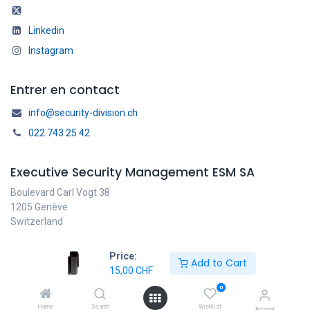
Linkedin
Instagram
Entrer en contact
info@security-division.ch
022 743 25 42
Executive Security Management ESM SA
Boulevard Carl Vogt 38
1205 Genève
Switzerland
Price:
Add to Cart
15,00
CHF
Français
Copyright © ESM SA
0
Généré par
- Le #1
Open Source eCommerce
Home
Search
Wishlist
Account