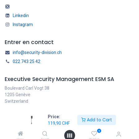
Linkedin
Instagram
Entrer en contact
info@security-division.ch
022 743 25 42
Executive Security Management ESM SA
Boulevard Carl Vogt 38
1205 Genève
Switzerland
Price:
Add to Cart
119,90
CHF
Français
Copyright © ESM SA
0
Généré par
- Le #1
Open Source eCommerce