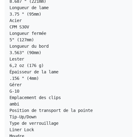
8.687 " (221mm)

Longueur de lame

3.75 " (95mm)

Acier

CPM S30V

Longueur fermée

5" (127mm)

Longueur du bord

3.563" (90mm)

Lester

6,2 oz (176 g)

Épaisseur de la lame

.156 " (4mm)

Gérer

G-10

Emplacement des clips

ambi

Position de transport de la pointe

Tip-Up/Down

Type de verrouillage

Liner Lock

Moudre
