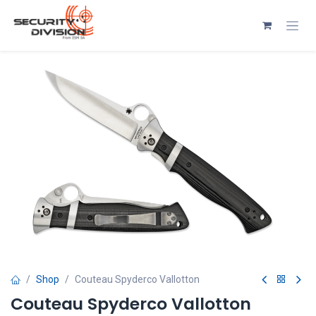
Se rendre au contenu
Shop
Couteau Spyderco Vallotton
Couteau Spyderco Vallotton