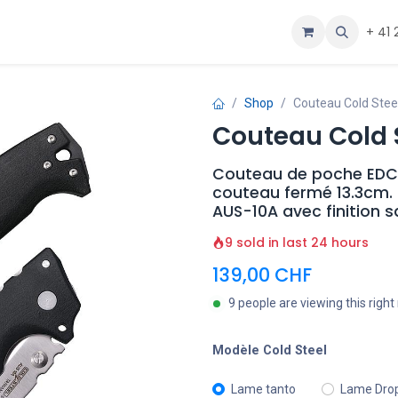
ous
Aide
+ 41 
Shop
Couteau Cold Stee
Couteau Cold S
Couteau de poche EDC C
couteau fermé 13.3cm. 
AUS-10A avec finition s
9 sold in last 24 hours
139,00
CHF
9 people are viewing this righ
Modèle Cold Steel
Lame tanto
Lame Drop