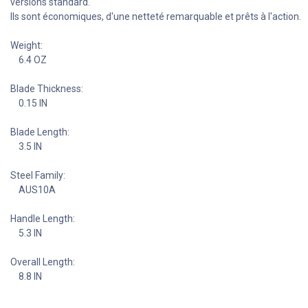
versions standard.
Ils sont économiques, d'une netteté remarquable et prêts à l'action.
Weight:
6.4 OZ
Blade Thickness:
0.15 IN
Blade Length:
3.5 IN
Steel Family:
AUS10A
Handle Length:
5.3 IN
Overall Length:
8.8 IN