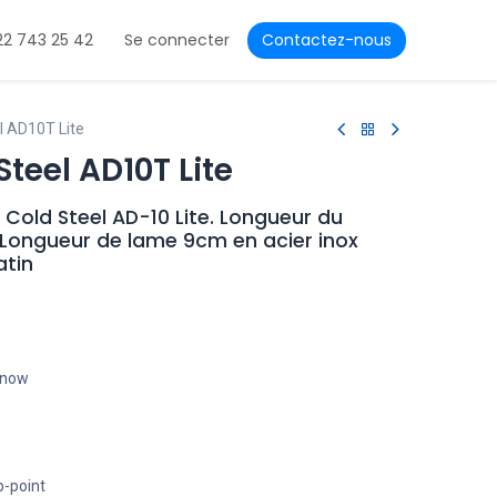
22 743 25 42
Se connecter
Contactez-nous
l AD10T Lite
teel AD10T Lite
old Steel AD-10 Lite. Longueur du
Longueur de lame 9cm en acier inox
atin
t now
-point