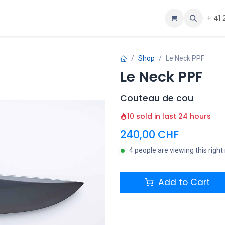
ous
Aide
+ 41 
Shop
Le Neck PPF
Le Neck PPF
Couteau de cou
10 sold in last 24 hours
240,00
CHF
4 people are viewing this righ
Add to Cart