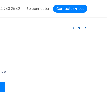
22 743 25 42
Se connecter
Contactez-nous
t now