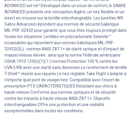
ADVANCED est né !
Développé dans un souci de confort, le SABRE
ADVANCED présente une conception légère, un nez flexible et un
insert en mousse sur la lentille interchangeable.
Les lunettes WX
Sabre Advanced répondent aux normes de sécurité balistique
MIL-PRF-32432 pour garantir que vous êtes toujours protégé dans
toutes les situations.
Lentilles en polycarbonate Selenite™
incassables qui répondent aux normes balistiques MIL-PRF-
32432(GL) : normes ANSI Z87.1+ de clarté optique et d'impact de
masse/vitesse élevée : ainsi que la norme fédérale américaine
OSHA 1910.133(b)(1)(1
) normes
Protection 100 % contre les
UVA/UVB avec une clarté sans distorsion
Le revêtement de lentille
T-Shell™ résiste aux rayures
Le nez réglable Take Flight s'adapte à
n'importe quel pont de visage/nez.
Compatible avec l'insert de
prescription PTX
CARACTÉRISTIQUES
Résistant aux chocs à
haute vitesse
Conforme aux normes optiques et de sécurité
contre les impacts à haute vitesse ANSI Z87.1+.
Objectifs
interchangeables
Offre une protection et une visibilité
exceptionnelles dans toutes les conditions.