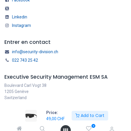
Facebook
Linkedin
Instagram
Entrer en contact
info@security-division.ch
022 743 25 42
Executive Security Management ESM SA
Boulevard Carl Vogt 38
1205 Genève
Switzerland
Price:
Add to Cart
49,00
CHF
Français
Copyright © ESM SA
0
Généré par
- Le #1
Open Source eCommerce