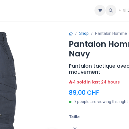
ous
Aide
+ 41 
Shop
Pantalon Homme T
Pantalon Homm
Navy
Pantalon tactique avec
mouvement
4 sold in last 24 hours
89,00
CHF
7 people are viewing this righ
Taille