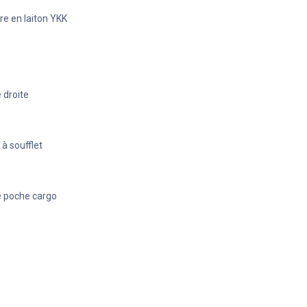
e en laiton YKK
 droite
à soufflet
e poche cargo