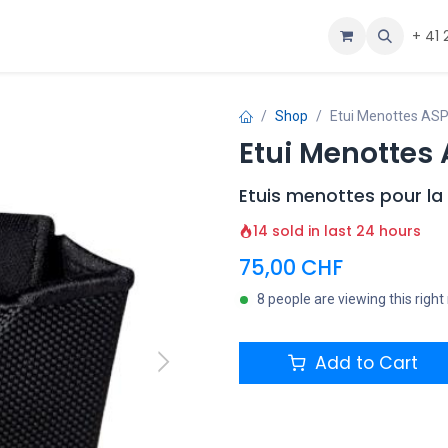
ous
Aide
+ 41 
Shop
Etui Menottes ASP I
Etui Menottes A
Etuis menottes pour l
14 sold in last 24 hours
75,00
CHF
8 people are viewing this righ
Add to Cart