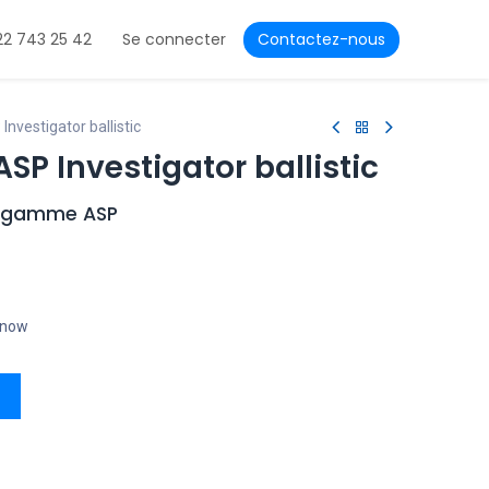
22 743 25 42
Se connecter
Contactez-nous
nvestigator ballistic
SP Investigator ballistic
a gamme ASP
t now