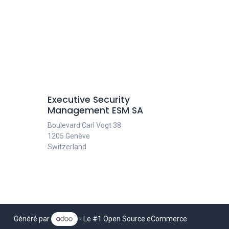
Executive Security
Management ESM SA
Boulevard Carl Vogt 38
1205 Genève
Switzerland
Généré par
- Le #1
Open Source eCommerce