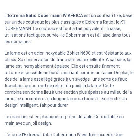
L'
Extrema Ratio Dobermann IV AFRICA
est un couteau fixe, basé
sur un des couteaux les plus classiques d'Extrema Ratio : le K1
DOBERMANN. Ce couteau est tout à fait polyvalent : chasse,
utilisations tactiques, survie : le Dobermann est à l'aise dans tous
les domaines.
La lame est en acier inoxydable Böhler N690 et est résistante aux
chocs. Sa conservation du tranchant est excellente. À sa base, la
lame est incroyablement épaisse. Elle est ensuite finement
affûtée et possède un bord tranchant comme un rasoir. De plus, le
dos de la lame est allégé grâce à un
swedge
: une sorte de faux
tranchant qui permet de retirer du poids à la lame. Cette
combinaison donne lieu à une section plus épaisse au milieu de la
lame, ce qui confère à la longue lame sa force à l'extrémité. Un
design intelligent, fait pour durer.
Le manche est en plastique forprène durable. Confortable en
main avec un joli design.
L'étui de l'Extrema Ratio Dobermann IV est très luxueux. Une