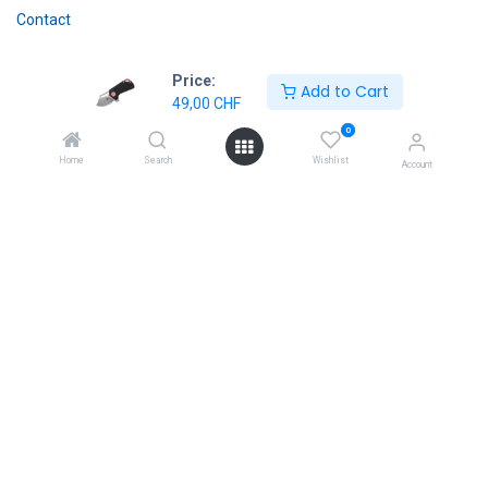
Contact
Nous suivre
Price:
Add to Cart
49,00
CHF
Facebook
0
Home
Search
Wishlist
Account
Linkedin
Instagram
Entrer en contact
info@security-division.ch
022 743 25 42
Executive Security Management ESM SA
Boulevard Carl Vogt 38
1205 Genève
Switzerland