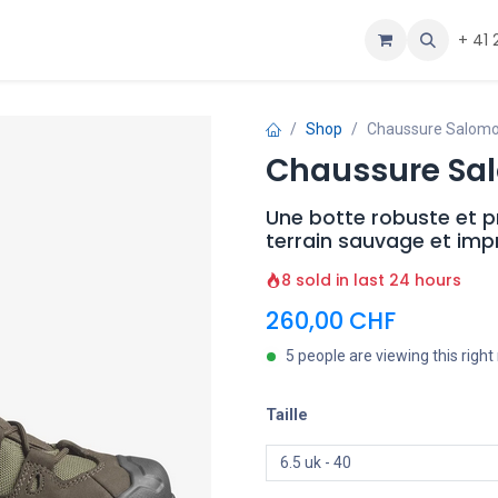
ous
Aide
+ 41 
Shop
Chaussure Salomo
Chaussure Sal
Une botte robuste et p
terrain sauvage et impr
8 sold in last 24 hours
260,00
CHF
5 people are viewing this righ
Taille