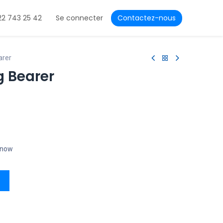
22 743 25 42
Se connecter
Contactez-nous
arer
g Bearer
t now