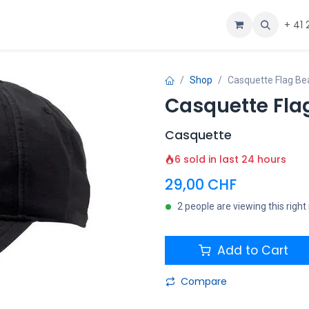
ous
Aide
+ 41 
Shop
Casquette Flag Be
Casquette Fla
Casquette
6 sold in last 24 hours
29,00
CHF
2 people are viewing this righ
Add to Cart
Compare