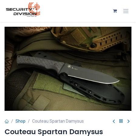
Se rendre au contenu
Shop
Couteau Spartan Damysus
Couteau Spartan Damysus