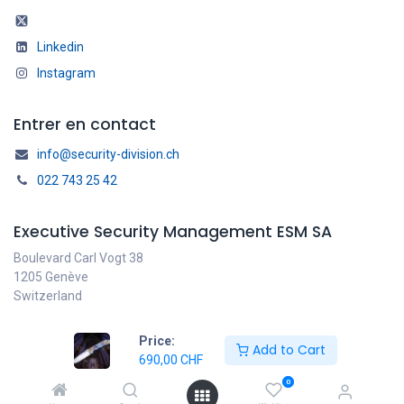
Linkedin
Instagram
Entrer en contact
info@security-division.ch
022 743 25 42
Executive Security Management ESM SA
Boulevard Carl Vogt 38
1205 Genève
Switzerland
Price:
Add to Cart
690,00
CHF
Français
Copyright © ESM SA
0
Généré par
- Le #1
Open Source eCommerce