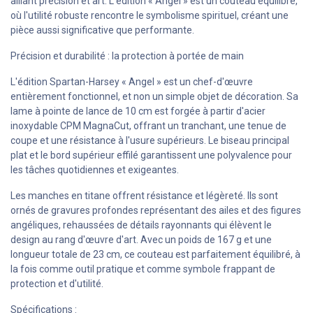
alliant précision et art. L'édition « Angel » est un couteau équilibré,
où l'utilité robuste rencontre le symbolisme spirituel, créant une
pièce aussi significative que performante.
Précision et durabilité : la protection à portée de main
L'édition Spartan-Harsey « Angel » est un chef-d'œuvre
entièrement fonctionnel, et non un simple objet de décoration. Sa
lame à pointe de lance de 10 cm est forgée à partir d'acier
inoxydable CPM MagnaCut, offrant un tranchant, une tenue de
coupe et une résistance à l'usure supérieurs. Le biseau principal
plat et le bord supérieur effilé garantissent une polyvalence pour
les tâches quotidiennes et exigeantes.
Les manches en titane offrent résistance et légèreté. Ils sont
ornés de gravures profondes représentant des ailes et des figures
angéliques, rehaussées de détails rayonnants qui élèvent le
design au rang d'œuvre d'art. Avec un poids de 167 g et une
longueur totale de 23 cm, ce couteau est parfaitement équilibré, à
la fois comme outil pratique et comme symbole frappant de
protection et d'utilité.
Spécifications :