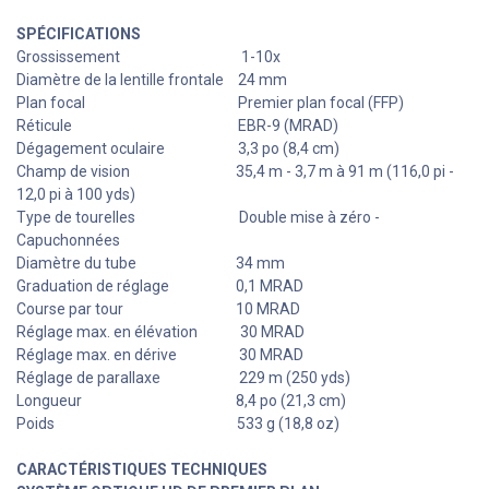
SPÉCIFICATIONS
Grossissement
​​​1-10x
Diamètre de la lentille frontale
​24 mm
Plan focal
​​Premier plan focal (FFP)
​Réticule
​EBR-9 (MRAD)
Dégagement oculaire
​3,3 po (8,4 cm)
Champ de vision
​35,4 m - 3,7 m à 91 m (116,0 pi -
12,0 pi à 100 yds)
Type de tourelles
​Double mise à zéro -
Capuchonnées
Diamètre du tube
​​34 mm
Graduation de réglage
​​0,1 MRAD
Course par tour
​​10 MRAD
Réglage max. en élévation
​30 MRAD
Réglage max. en dérive
​30 MRAD
Réglage de parallaxe
​​229 m (250 yds)
Longueur
​8,4 po (21,3 cm)
Poids
​533 g (18,8 oz)
CARACTÉRISTIQUES TECHNIQUES