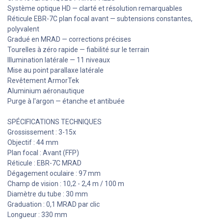
Système optique HD — clarté et résolution remarquables
Réticule EBR-7C plan focal avant — subtensions constantes,
polyvalent
Gradué en MRAD — corrections précises
Tourelles à zéro rapide — fiabilité sur le terrain
Illumination latérale — 11 niveaux
Mise au point parallaxe latérale
Revêtement ArmorTek
Aluminium aéronautique
Purge à l'argon — étanche et antibuée
SPÉCIFICATIONS TECHNIQUES
Grossissement : 3-15x
Objectif : 44 mm
Plan focal : Avant (FFP)
Réticule : EBR-7C MRAD
Dégagement oculaire : 97 mm
Champ de vision : 10,2 - 2,4 m / 100 m
Diamètre du tube : 30 mm
Graduation : 0,1 MRAD par clic
Longueur : 330 mm