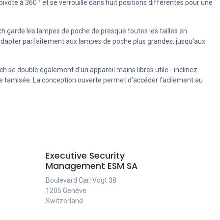
pivote à 360 ° et se verrouille dans huit positions différentes pour une
ch garde les lampes de poche de presque toutes les tailles en
s'adapter parfaitement aux lampes de poche plus grandes, jusqu'aux
ch se double également d'un appareil mains libres utile - inclinez-
umière tamisée. La conception ouverte permet d'accéder facilement au
Executive Security
Management ESM SA
Boulevard Carl Vogt 38
1205 Genève
Switzerland