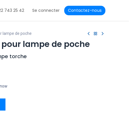
22 743 25 42
Se connecter
Contactez-nous
ur lampe de poche
e pour lampe de poche
ampe torche
t now