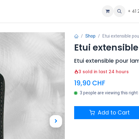
ous
Aide
+ 41 
Shop
Etui extensible po
Etui extensibl
Etui extensible pour l
3 sold in last 24 hours
19,90
CHF
3 people are viewing this righ
Add to Cart