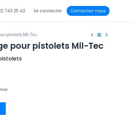
22 743 25 42
Se connecter
Contactez-nous
ur pistolets Mil-Tec
ge pour pistolets Mil-Tec
pistolets
t now