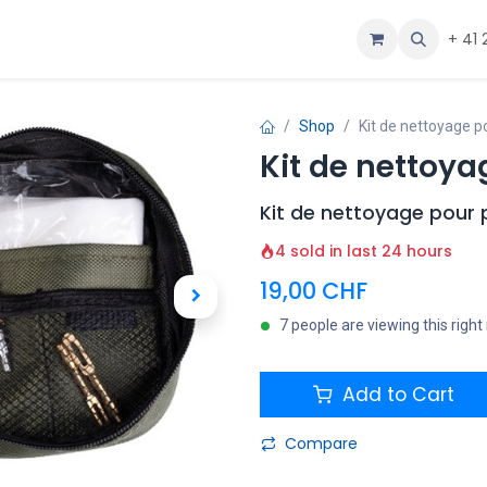
ous
Aide
+ 41 
Shop
Kit de nettoyage po
Kit de nettoya
Kit de nettoyage pour 
4 sold in last 24 hours
19,00
CHF
7 people are viewing this righ
Add to Cart
Compare