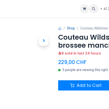
ous
Aide
+ 41 
Shop
Couteau Wildsteer
Couteau Wilds
brossee manch
9 sold in last 24 hours
229,00
CHF
5 people are viewing this righ
Add to Cart