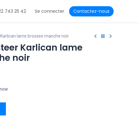
22 743 25 42
Se connecter
Contactez-nous
 Karlican lame brossee manche noir
teer Karlican lame
e noir
t now